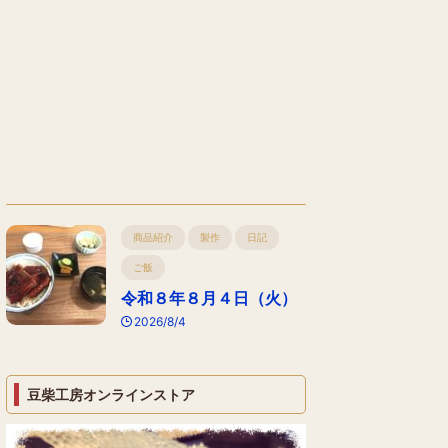
商品紹介
製作
日記
ご飯
令和８年８月４日（火）
2026/8/4
豆柴工房オンラインストア