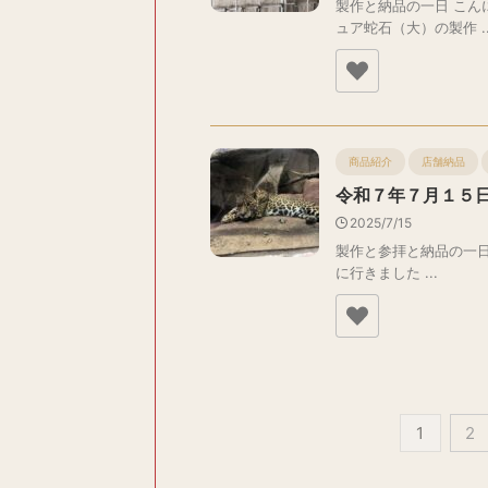
製作と納品の一日 こん
ュア蛇石（大）の製作 ..
商品紹介
店舗納品
令和７年７月１５
2025/7/15
製作と参拝と納品の一日
に行きました ...
1
2