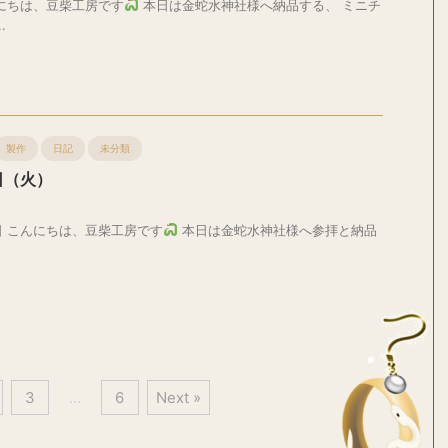
にちは、豆柴工房です
本日は金蛇水神社様へ納品する、 ミニチ
.
製作
日記
未分類
日（火）
 こんにちは、豆柴工房です
本日は金蛇水神社様へ参拝と納品
3
…
6
Next »