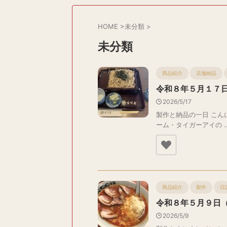
HOME
>
未分類
>
未分類
商品紹介
店舗納品
令和８年５月１７
2026/5/17
製作と納品の一日 こん
ーム・タイガーアイの ..
商品紹介
製作
日
令和８年５月９日
2026/5/9