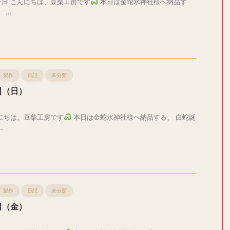
日 こんにちは、豆柴工房です
本日は金蛇水神社様へ納品す
...
製作
日記
未分類
日（日）
にちは、豆柴工房です
本日は金蛇水神社様へ納品する、 白蛇誕
.
製作
日記
未分類
日（金）