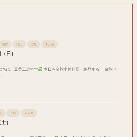
製作
日記
ご飯
未分類
日（日）
にちは、豆柴工房です
本日も金蛇水神社様へ納品する、 白蛇ド
.
記
ご飯
未分類
（土）