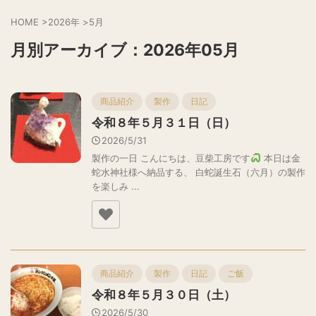
HOME
>
2026年
>
5月
月別アーカイブ：2026年05月
商品紹介
製作
日記
令和８年５月３１日（日）
2026/5/31
製作の一日 こんにちは、豆柴工房です
本日は金
蛇水神社様へ納品する、 白蛇誕生石（六月）の製作
を楽しみ ...
商品紹介
製作
日記
ご飯
令和８年５月３０日（土）
2026/5/30