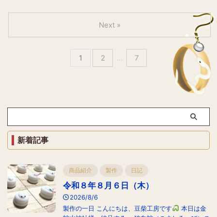
Next »
1
2
…
7
新着記事
商品紹介
製作
日記
令和８年８月６日（木）
2026/8/6
製作の一日 こんにちは、豆柴工房です
本日は金