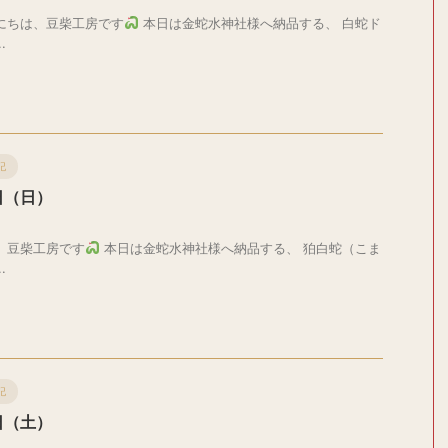
にちは、豆柴工房です
本日は金蛇水神社様へ納品する、 白蛇ド
.
記
日（日）
、豆柴工房です
本日は金蛇水神社様へ納品する、 狛白蛇（こま
.
記
日（土）