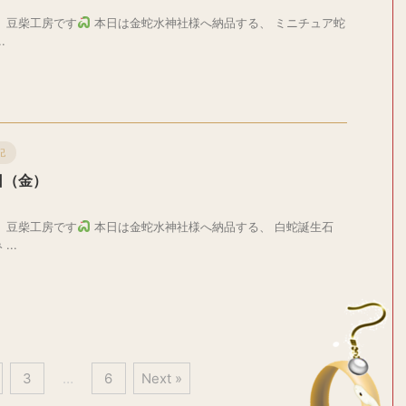
、豆柴工房です
本日は金蛇水神社様へ納品する、 ミニチュア蛇
.
記
日（金）
、豆柴工房です
本日は金蛇水神社様へ納品する、 白蛇誕生石
..
3
…
6
Next »