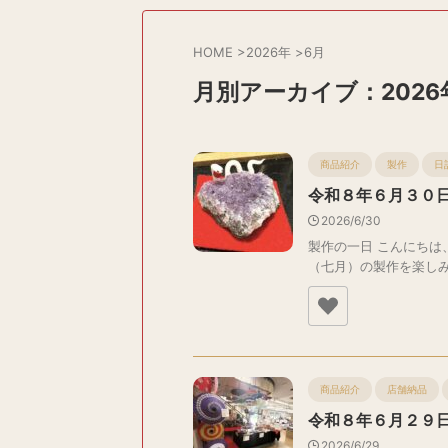
HOME
>
2026年
>
6月
月別アーカイブ：2026
商品紹介
製作
日
令和８年６月３０
2026/6/30
製作の一日 こんにちは
（七月）の製作を楽しみ .
商品紹介
店舗納品
令和８年６月２９
2026/6/29