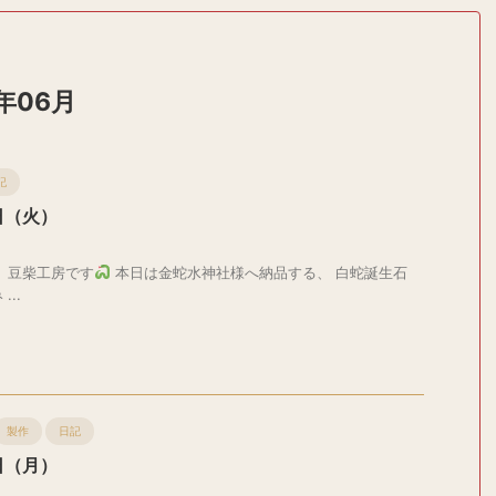
年06月
記
日（火）
、豆柴工房です
本日は金蛇水神社様へ納品する、 白蛇誕生石
..
製作
日記
日（月）