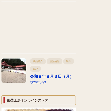
商品紹介
店舗納品
製作
日記
令和８年８月３日（月）
2026/8/3
豆柴工房オンラインストア