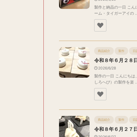
製作と納品の一日 こん
ーム・タイガーアイの ..
商品紹介
製作
日
令和８年６月２８
2026/6/28
製作の一日 こんにちは
しろへび）の製作を楽 ..
商品紹介
製作
日
令和８年６月２７
2026/6/27