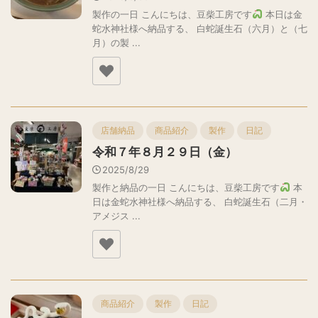
製作の一日 こんにちは、豆柴工房です
本日は金
蛇水神社様へ納品する、 白蛇誕生石（六月）と（七
月）の製 ...
店舗納品
商品紹介
製作
日記
令和７年８月２９日（金）
2025/8/29
製作と納品の一日 こんにちは、豆柴工房です
本
日は金蛇水神社様へ納品する、 白蛇誕生石（二月・
アメジス ...
商品紹介
製作
日記