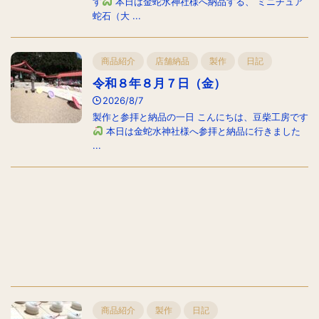
す
本日は金蛇水神社様へ納品する、 ミニチュア
蛇石（大 ...
商品紹介
店舗納品
製作
日記
令和８年８月７日（金）
2026/8/7
製作と参拝と納品の一日 こんにちは、豆柴工房です
本日は金蛇水神社様へ参拝と納品に行きました
...
商品紹介
製作
日記