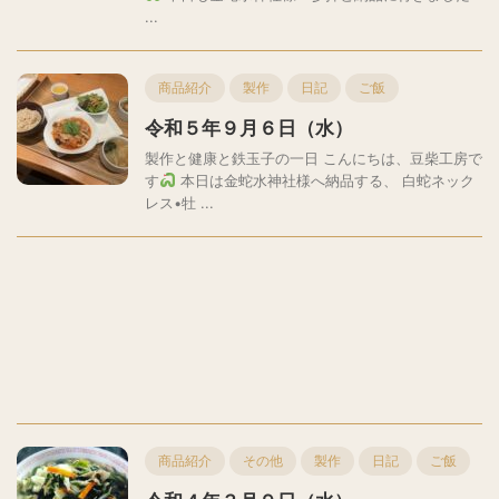
...
商品紹介
製作
日記
ご飯
令和５年９月６日（水）
製作と健康と鉄玉子の一日 こんにちは、豆柴工房で
す
本日は金蛇水神社様へ納品する、 白蛇ネック
レス•牡 ...
商品紹介
その他
製作
日記
ご飯