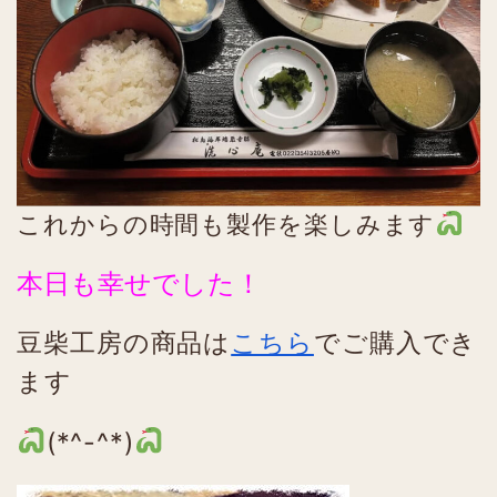
これからの時間も製作を楽しみます
本日も幸せでした！
豆柴工房の商品は
こちら
でご購入でき
ます
(*^-^*)