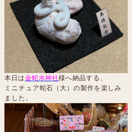
本日は
金蛇水神社
様へ納品する、
ミニチュア蛇石（大）の製作を楽しみ
ました。