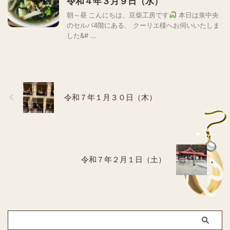
令和４年３月９日（水）
朝～昼 こんにちは、豆柴工房です
本日は泉中央
のセルバ4階にある、 クーリエ様へお伺いいたしま
した&# ...
令和７年１月３０日（木）
令和７年２月１日（土）