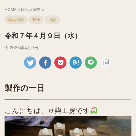
HOME
>
日記
>
製作
>
商品紹介
製作
日記
令和７年４月９日（水）
2025年4月9日
製作の一日
こんにちは、豆柴工房です