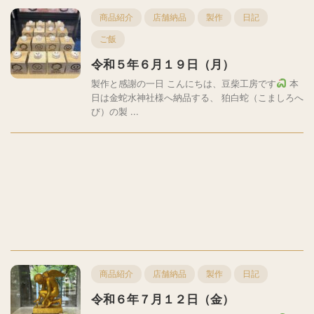
商品紹介
店舗納品
製作
日記
ご飯
令和５年６月１９日（月）
製作と感謝の一日 こんにちは、豆柴工房です
本
日は金蛇水神社様へ納品する、 狛白蛇（こましろへ
び）の製 ...
商品紹介
店舗納品
製作
日記
令和６年７月１２日（金）