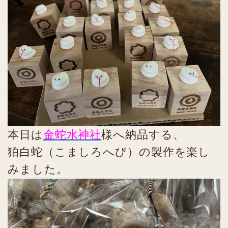
本日は
金蛇水神社
様へ納品する、
狛白蛇（こましろへび）の製作を楽し
みました。