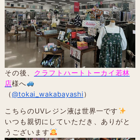
その後、
クラフトハートトーカイ若林
店
様へ
（
@tokai_wakabayashi
）
こちらのUVレジン液は世界一です
いつも親切にしていただき、ありがと
うございます