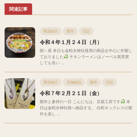
関連記事
商品紹介
製作
日記
令和４年１月２４日（月）
朝～昼 本日も金蛇水神社様用の商品を中心に作製し
ておりました
チキンラーメンはノーベル賞受賞
しても良い ...
商品紹介
店舗納品
製作
日記
令和７年２月２１日（金）
製作と参拝の一日 こんにちは、豆柴工房です
本
日は金蛇水神社様へ納品する、 白蛇ネックレスの製
作を楽し ...