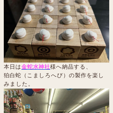
本日は
金蛇水神社
様へ納品する、
狛白蛇（こましろへび）の製作を楽し
みました。