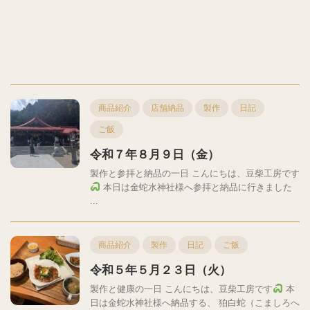
商品紹介
店舗納品
製作
日記
ご飯
令和７年８月９日（金）
製作と参拝と納品の一日 こんにちは、豆柴工房です
本日は金蛇水神社様へ参拝と納品に行きました
...
商品紹介
製作
日記
ご飯
令和５年５月２３日（火）
製作と健康の一日 こんにちは、豆柴工房です
本
日は金蛇水神社様へ納品する、 狛白蛇（こましろへ