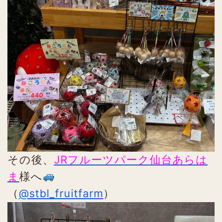
その後、
JRフルーツパーク仙台あらは
ま
様へ
（
@stbl_fruitfarm
）