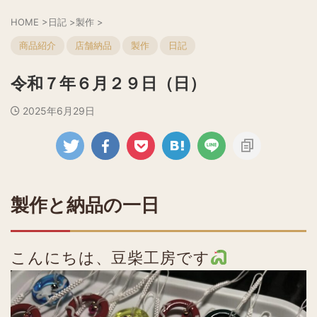
HOME
>
日記
>
製作
>
商品紹介
店舗納品
製作
日記
令和７年６月２９日（日）
2025年6月29日
製作と納品の一日
こんにちは、豆柴工房です