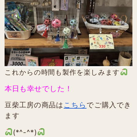
これからの時間も製作を楽しみます
本日も幸せでした！
豆柴工房の商品は
こちら
でご購入でき
ます
(*^-^*)