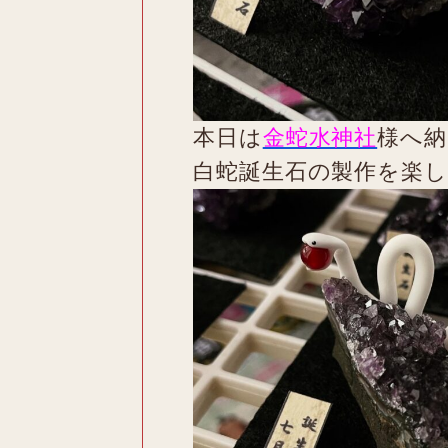
本日は
金蛇水神社
様へ納
白蛇誕生石の製作を楽