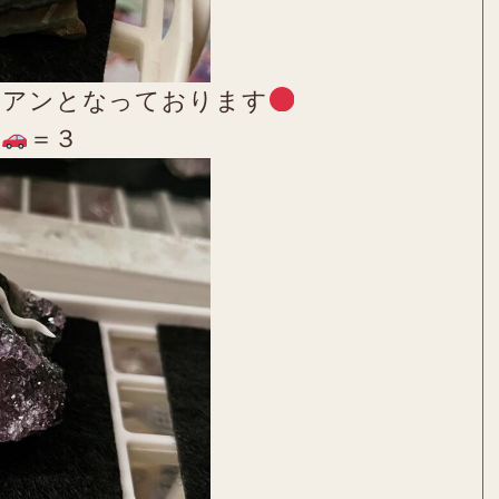
リアンとなっております
す
＝３