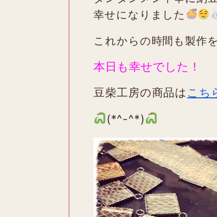
幸せになりました
これからの時間も製作
本日も幸せでした！
豆柴工房の商品は
こち
(*^-^*)