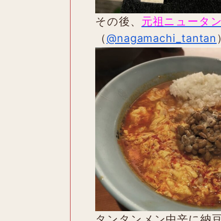
その後、
元祖ニュータ
（
@nagamachi_tantan
タンタンメン中辛に納