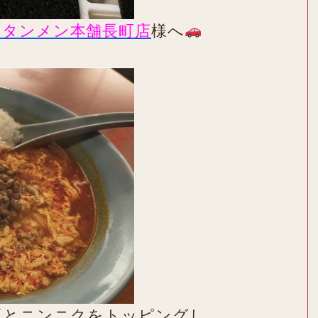
ンタンメン本舗長町店
様へ
）
豆とニンニクをトッピングし、