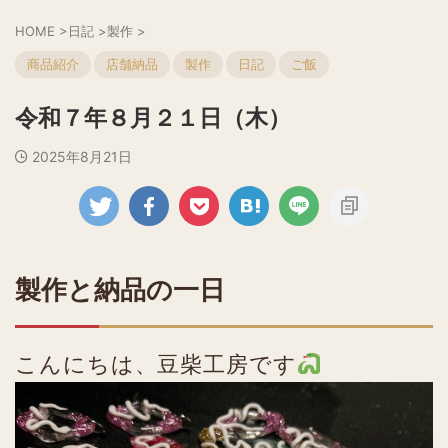
HOME
>
日記
>
製作
>
商品紹介
店舗納品
製作
日記
ご飯
令和７年８月２１日（木）
2025年8月21日
製作と納品の一日
こんにちは、豆柴工房です