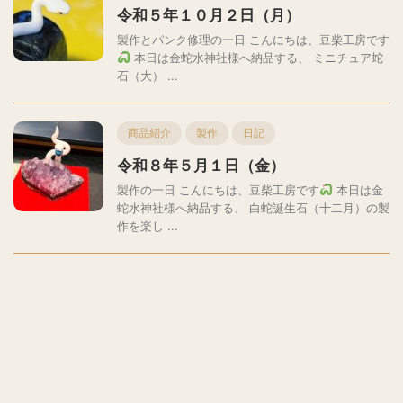
令和５年１０月２日（月）
製作とパンク修理の一日 こんにちは、豆柴工房です
本日は金蛇水神社様へ納品する、 ミニチュア蛇
石（大） ...
商品紹介
製作
日記
令和８年５月１日（金）
製作の一日 こんにちは、豆柴工房です
本日は金
蛇水神社様へ納品する、 白蛇誕生石（十二月）の製
作を楽し ...