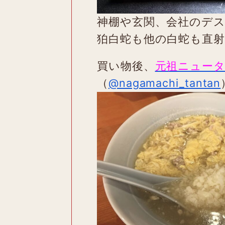
神棚や玄関、会社のデ
狛白蛇も他の白蛇も直
買い物後、
元祖ニュー
（
@nagamachi_tantan