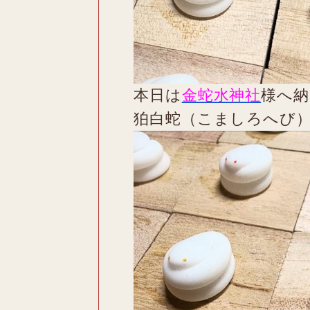
本日は
金蛇水神社
様へ納
狛白蛇（こましろへび