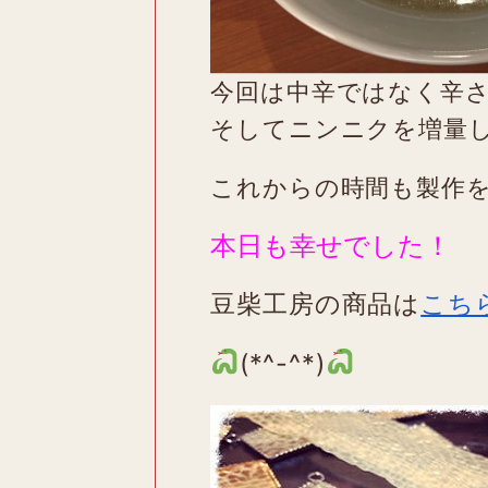
今回は中辛ではなく辛
そしてニンニクを増量
これからの時間も製作
本日も幸せでした！
豆柴工房の商品は
こち
(*^-^*)