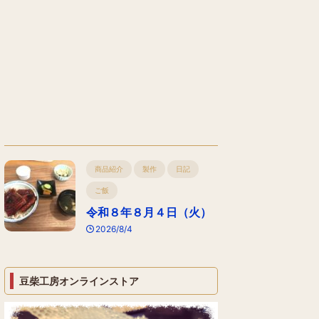
商品紹介
製作
日記
ご飯
令和８年８月４日（火）
2026/8/4
豆柴工房オンラインストア