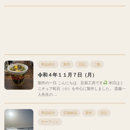
商品紹介
製作
日記
ご飯
令和４年１１月７日（月）
製作の一日 こんにちは、豆柴工房です
本日はミ
ニチュア蛇石（小）を中心に製作しました。 斎藤一
人先生の ...
商品紹介
店舗納品
製作
日記
サーフィン