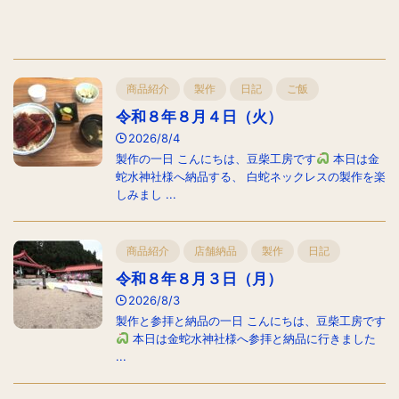
商品紹介
製作
日記
ご飯
令和８年８月４日（火）
2026/8/4
製作の一日 こんにちは、豆柴工房です
本日は金
蛇水神社様へ納品する、 白蛇ネックレスの製作を楽
しみまし ...
商品紹介
店舗納品
製作
日記
令和８年８月３日（月）
2026/8/3
製作と参拝と納品の一日 こんにちは、豆柴工房です
本日は金蛇水神社様へ参拝と納品に行きました
...