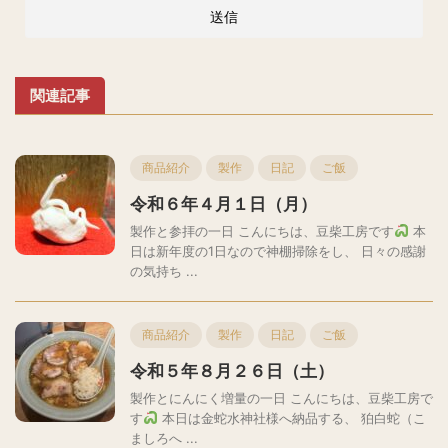
関連記事
商品紹介
製作
日記
ご飯
令和６年４月１日（月）
製作と参拝の一日 こんにちは、豆柴工房です
本
日は新年度の1日なので神棚掃除をし、 日々の感謝
の気持ち ...
商品紹介
製作
日記
ご飯
令和５年８月２６日（土）
製作とにんにく増量の一日 こんにちは、豆柴工房で
す
本日は金蛇水神社様へ納品する、 狛白蛇（こ
ましろへ ...