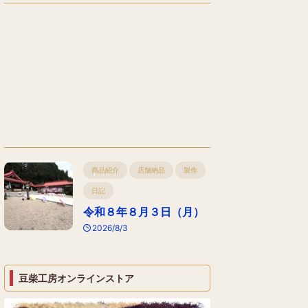
商品紹介
店舗納品
製作
日記
令和８年８月３日（月）
2026/8/3
豆柴工房オンラインストア