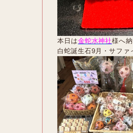
本日は
金蛇水神社
様へ納
白蛇誕生石9月・サファ