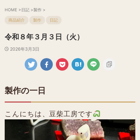
HOME
>
日記
>
製作
>
商品紹介
製作
日記
令和８年３月３日（火）
2026年3月3日
製作の一日
こんにちは、豆柴工房です