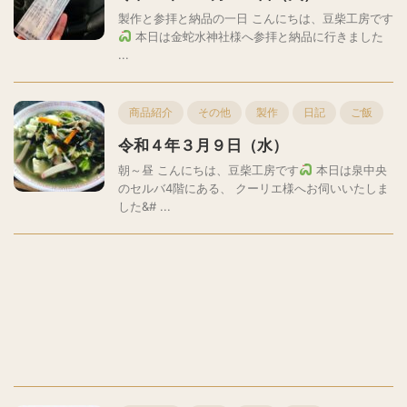
製作と参拝と納品の一日 こんにちは、豆柴工房です
本日は金蛇水神社様へ参拝と納品に行きました
...
商品紹介
その他
製作
日記
ご飯
令和４年３月９日（水）
朝～昼 こんにちは、豆柴工房です
本日は泉中央
のセルバ4階にある、 クーリエ様へお伺いいたしま
した&# ...