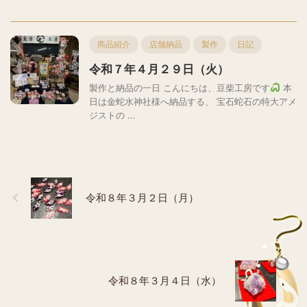
商品紹介
店舗納品
製作
日記
令和７年４月２９日（火）
製作と納品の一日 こんにちは、豆柴工房です
本
日は金蛇水神社様へ納品する、 宝石蛇石の特大アメ
ジストの ...
令和８年３月２日（月）
令和８年３月４日（水）