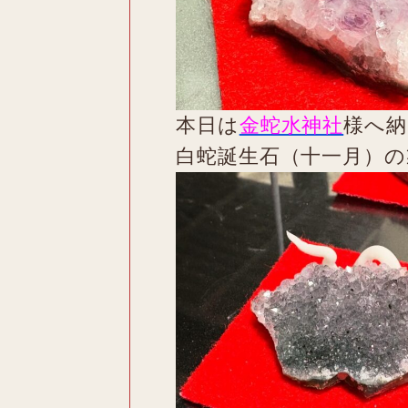
本日は
金蛇水神社
様へ納
白蛇誕生石（十一月）