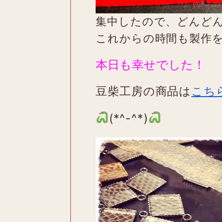
集中したので、どんど
これからの時間も製作
本日も幸せでした！
豆柴工房の商品は
こち
(*^-^*)