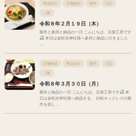
商品紹介
店舗納品
製作
日記
ご飯
令和８年２月１９日（木）
製作と参拝と納品の一日 こんにちは、豆柴工房です
本日は金蛇水神社様へ参拝と納品に行きました
...
店舗納品
商品紹介
製作
日記
ご飯
令和８年３月３０日（月）
製作と納品の一日 こんにちは、豆柴工房です
本
日は金蛇水神社様へ納品する、 白蛇ネックレスの製
作を楽し ...