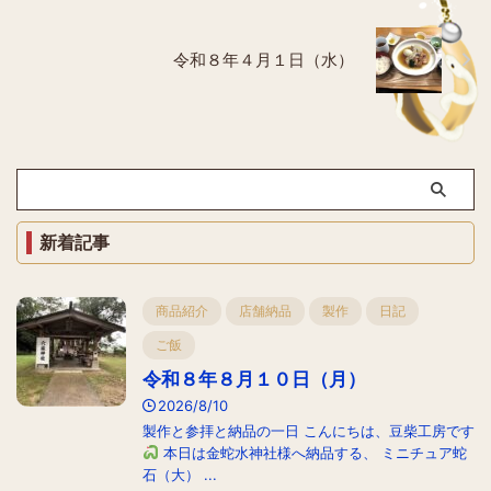
令和８年４月１日（水）
新着記事
商品紹介
店舗納品
製作
日記
ご飯
令和８年８月１０日（月）
2026/8/10
製作と参拝と納品の一日 こんにちは、豆柴工房です
本日は金蛇水神社様へ納品する、 ミニチュア蛇
石（大） ...