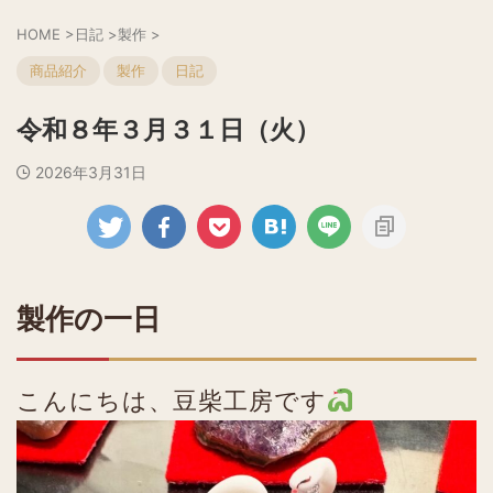
HOME
>
日記
>
製作
>
商品紹介
製作
日記
令和８年３月３１日（火）
2026年3月31日
製作の一日
こんにちは、豆柴工房です