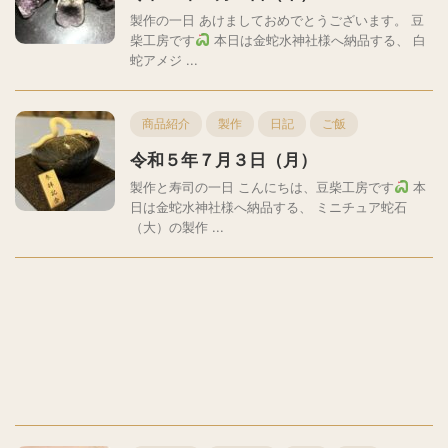
製作の一日 あけましておめでとうございます。 豆
柴工房です
本日は金蛇水神社様へ納品する、 白
蛇アメジ ...
商品紹介
製作
日記
ご飯
令和５年７月３日（月）
製作と寿司の一日 こんにちは、豆柴工房です
本
日は金蛇水神社様へ納品する、 ミニチュア蛇石
（大）の製作 ...