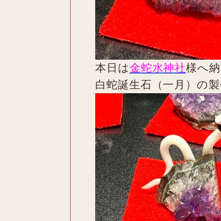
本日は
金蛇水神社
様へ納
白蛇誕生石（一月）の