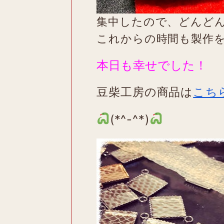
集中したので、どんど
これからの時間も製作
本日も幸せでした！
豆柴工房の商品は
こち
(*^-^*)