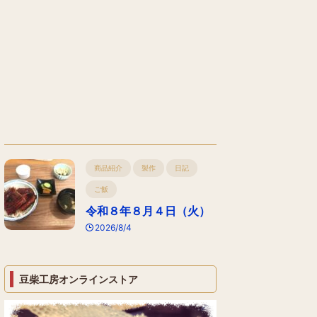
商品紹介
製作
日記
ご飯
令和８年８月４日（火）
2026/8/4
豆柴工房オンラインストア