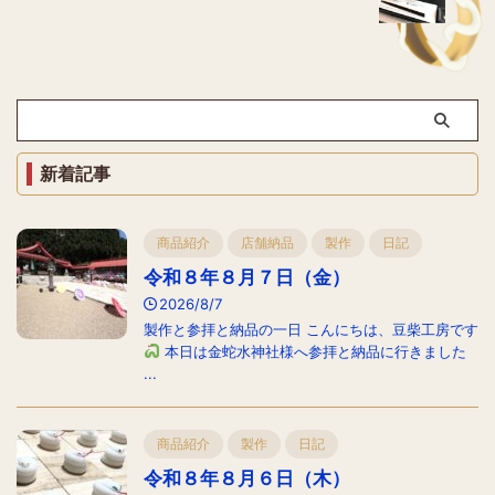
新着記事
商品紹介
店舗納品
製作
日記
令和８年８月７日（金）
2026/8/7
製作と参拝と納品の一日 こんにちは、豆柴工房です
本日は金蛇水神社様へ参拝と納品に行きました
...
商品紹介
製作
日記
令和８年８月６日（木）