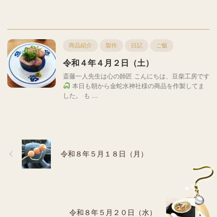
商品紹介
製作
日記
ご飯
令和４年４月２日（土）
斎藤一人先生は心の師匠 こんにちは、豆柴工房です
本日も朝から金蛇水神社様の商品を作製してま
した。 も ...
令和８年５月１８日（月）
令和８年５月２０日（水）