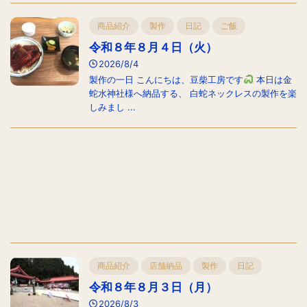
商品紹介
製作
日記
ご飯
令和８年８月４日（火）
2026/8/4
製作の一日 こんにちは、豆柴工房です
本日は金
蛇水神社様へ納品する、 白蛇ネックレスの製作を楽
しみまし ...
商品紹介
店舗納品
製作
日記
令和８年８月３日（月）
2026/8/3