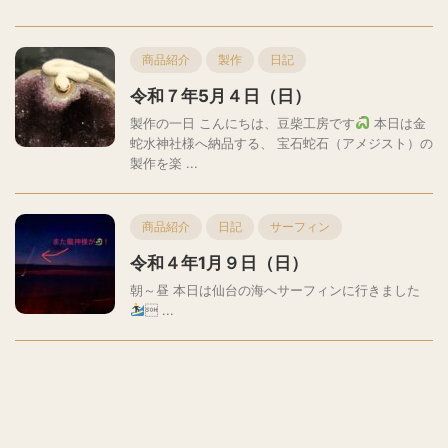
商品紹介
製作
日記
令和７年5月４日（日）
製作の一日 こんにちは、豆柴工房です
本日は金
蛇水神社様へ納品する、 宝石蛇石（アメジスト）の
製作を楽 ...
商品紹介
日記
サーフィン
令和４年1月９日（日）
朝～昼 本日は仙台の海へサーフィンに行きました
 ...