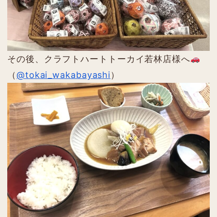
その後、クラフトハートトーカイ若林店様へ
（
@tokai_wakabayashi
）