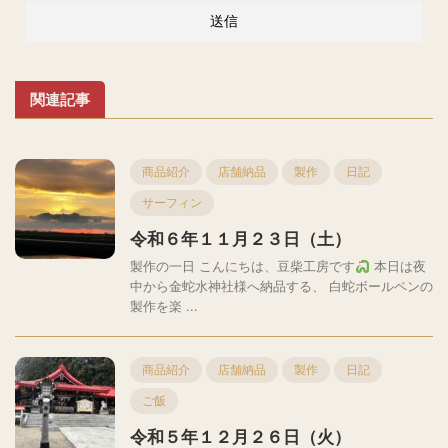
関連記事
商品紹介
店舗納品
製作
日記
サーフィン
令和６年１１月２３日（土）
製作の一日 こんにちは、豆柴工房です
本日は夜
中から金蛇水神社様へ納品する、 白蛇ボールペンの
製作を楽 ...
商品紹介
店舗納品
製作
日記
ご飯
令和５年１２月２６日（火）