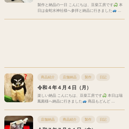
製作と納品の一日 こんにちは、豆柴工房です
本
日は金蛇水神社様へ参拝と納品に行きました
...
商品紹介
店舗納品
製作
日記
令和４年４月４日（月）
楽しい納品 こんにちは、豆柴工房です
本日は瑞
鳳殿様へ納品に行きました
商品もどんど ...
店舗納品
商品紹介
製作
日記