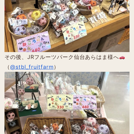
その後、JRフルーツパーク仙台あらはま様へ
（
@stbl_fruitfarm
）