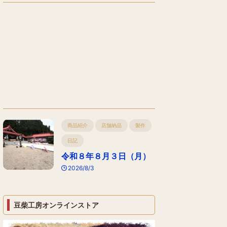
商品紹介
店舗納品
製作
日記
令和８年８月３日（月）
2026/8/3
豆柴工房オンラインストア