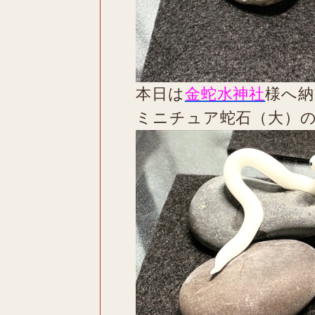
本日は
金蛇水神社
様へ納
ミニチュア蛇石（大）