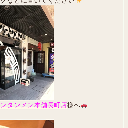
スクなどに置いてください
タンタンメン本舗長町店
様へ
）