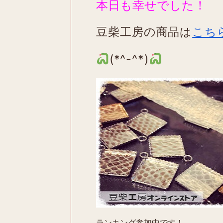
本日も幸せでした！
豆柴工房の商品は
こち
(*^-^*)
ランキング参加中です！