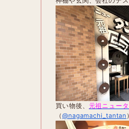
神棚や玄関、会社のデ
買い物後、
元祖ニュー
（
@nagamachi_tantan