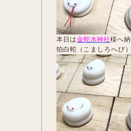
本日は
金蛇水神社
様へ納
狛白蛇（こましろへび