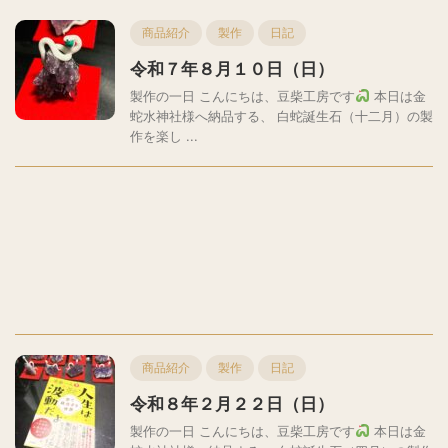
商品紹介
製作
日記
令和７年８月１０日（日）
製作の一日 こんにちは、豆柴工房です
本日は金
蛇水神社様へ納品する、 白蛇誕生石（十二月）の製
作を楽し ...
商品紹介
製作
日記
令和８年２月２２日（日）
製作の一日 こんにちは、豆柴工房です
本日は金