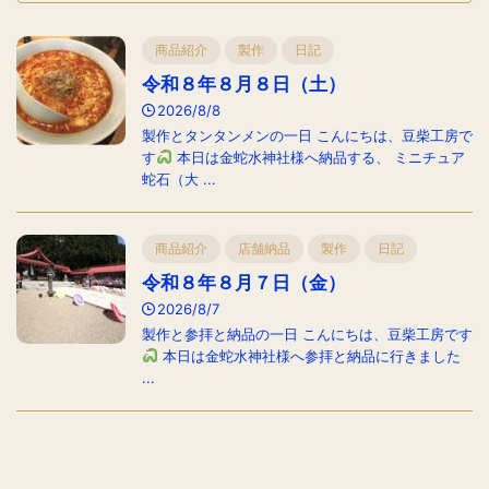
商品紹介
製作
日記
令和８年８月８日（土）
2026/8/8
製作とタンタンメンの一日 こんにちは、豆柴工房で
す
本日は金蛇水神社様へ納品する、 ミニチュア
蛇石（大 ...
商品紹介
店舗納品
製作
日記
令和８年８月７日（金）
2026/8/7
製作と参拝と納品の一日 こんにちは、豆柴工房です
本日は金蛇水神社様へ参拝と納品に行きました
...