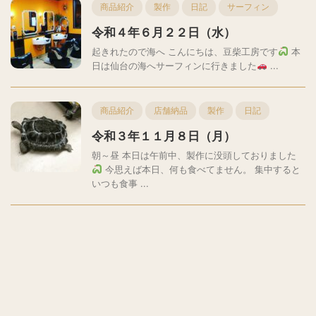
商品紹介
製作
日記
サーフィン
令和４年６月２２日（水）
起きれたので海へ こんにちは、豆柴工房です
本
日は仙台の海へサーフィンに行きました
...
商品紹介
店舗納品
製作
日記
令和３年１１月８日（月）
朝～昼 本日は午前中、製作に没頭しておりました
今思えば本日、何も食べてません。 集中すると
いつも食事 ...