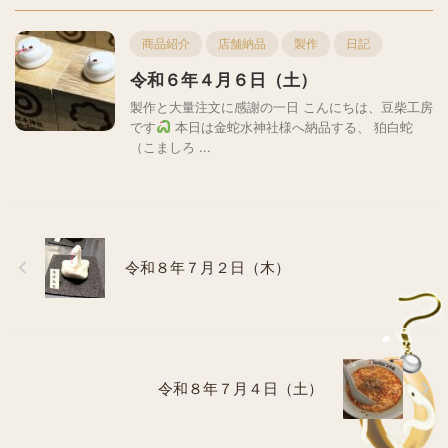
商品紹介
店舗納品
製作
日記
令和６年４月６日（土）
製作と大量注文に感謝の一日 こんにちは、豆柴工房
です
本日は金蛇水神社様へ納品する、 狛白蛇
（こましろ ...
令和８年７月２日（木）
令和８年７月４日（土）