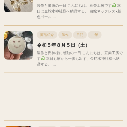
製作と健康の一日 こんにちは、豆柴工房です
本
日は金蛇水神社様へ納品する、 白蛇ネックレス•新
色ゴール ...
商品紹介
製作
日記
ご飯
令和５年８月５日（土）
製作と氏神様に感動の一日 こんにちは、豆柴工房で
す
本日も家から一歩も出ず、金蛇水神社様へ納
品する、 ...