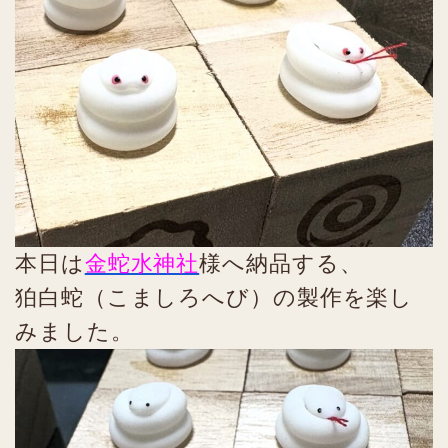
本日は
金蛇水神社
様へ納品する、
狛白蛇（こましろへび）の製作を楽し
みました。