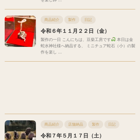
商品紹介
製作
日記
令和６年１１月２２日（金）
製作の一日 こんにちは、豆柴工房です
本日は金
蛇水神社様へ納品する、 ミニチュア蛇石（小）の製
作を楽し ...
商品紹介
店舗納品
製作
日記
令和７年５月１７日（土）