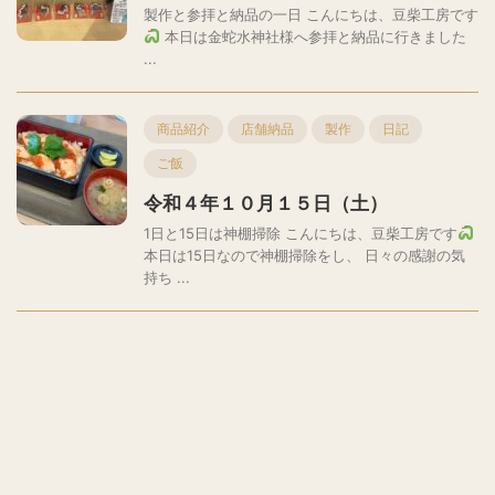
製作と参拝と納品の一日 こんにちは、豆柴工房です
本日は金蛇水神社様へ参拝と納品に行きました
...
商品紹介
店舗納品
製作
日記
ご飯
令和４年１０月１５日（土）
1日と15日は神棚掃除 こんにちは、豆柴工房です
本日は15日なので神棚掃除をし、 日々の感謝の気
持ち ...