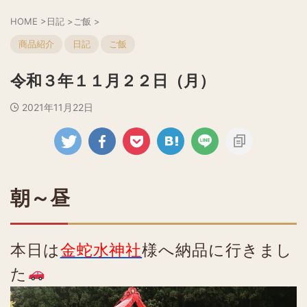
HOME
>
日記
>
ご飯
>
商品紹介
日記
ご飯
令和３年１１月２２日（月）
2021年11月22日
朝～昼
本日は
金蛇水神社
様へ納品に行きまし
た