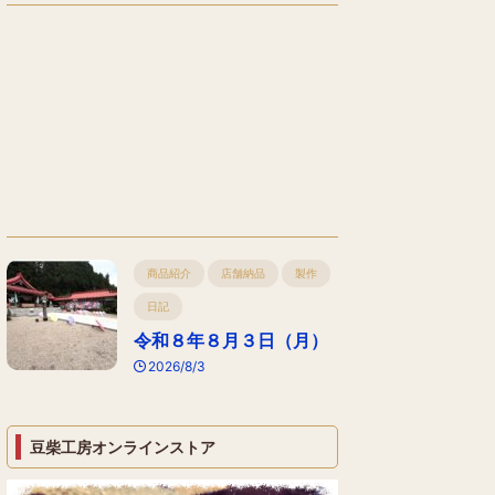
商品紹介
店舗納品
製作
日記
令和８年８月３日（月）
2026/8/3
豆柴工房オンラインストア