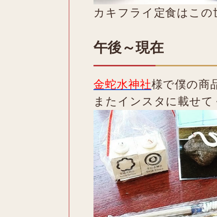
カキフライ定食はこの
午後～現在
金蛇水神社
様で僕の商
またインスタに載せて