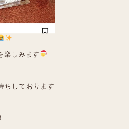
を楽しみます
！
待ちしております
！