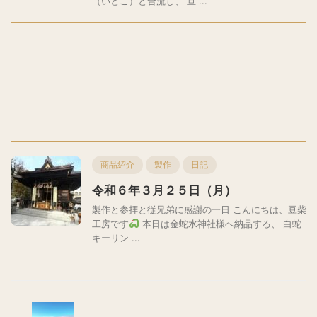
（いとこ）と合流し、 亘 ...
商品紹介
製作
日記
令和６年３月２５日（月）
製作と参拝と従兄弟に感謝の一日 こんにちは、豆柴
工房です
本日は金蛇水神社様へ納品する、 白蛇
キーリン ...