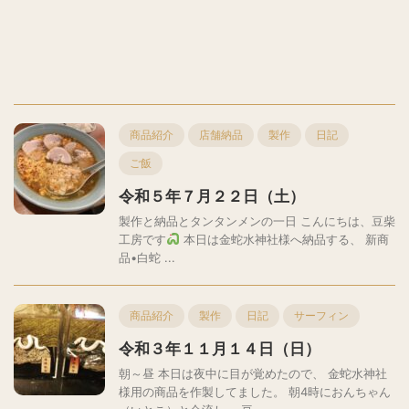
商品紹介
店舗納品
製作
日記
ご飯
令和５年７月２２日（土）
製作と納品とタンタンメンの一日 こんにちは、豆柴
工房です
本日は金蛇水神社様へ納品する、 新商
品•白蛇 ...
商品紹介
製作
日記
サーフィン
令和３年１１月１４日（日）
朝～昼 本日は夜中に目が覚めたので、 金蛇水神社
様用の商品を作製してました。 朝4時におんちゃん