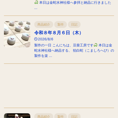
本日は金蛇水神社様へ参拝と納品に行きました
...
商品紹介
製作
日記
令和８年８月６日（木）
2026/8/6
製作の一日 こんにちは、豆柴工房です
本日は金
蛇水神社様へ納品する、 狛白蛇（こましろへび）の
製作を楽 ...
商品紹介
製作
日記