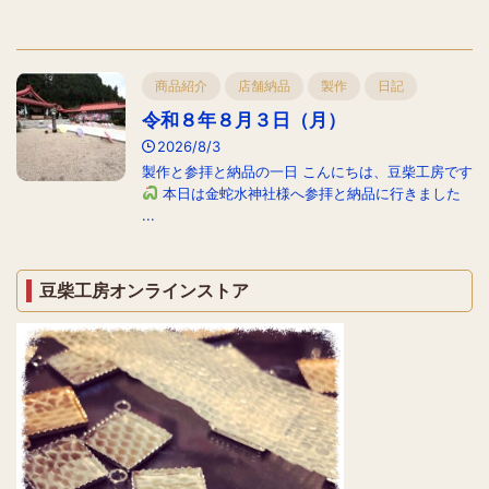
商品紹介
店舗納品
製作
日記
令和８年８月３日（月）
2026/8/3
製作と参拝と納品の一日 こんにちは、豆柴工房です
本日は金蛇水神社様へ参拝と納品に行きました
...
豆柴工房オンラインストア