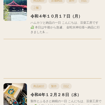
商品紹介
店舗納品
製作
日記
ご飯
令和４年１０月１７日（月）
ハムカツと納品の一日 こんにちは、豆柴工房です
本日は午後から急遽、 金蛇水神社様へ納品に行
きました& ...
商品紹介
製作
日記
令和4年１２月２８日（水）
製作とふるさと納税の一日 こんにちは、豆柴工房で