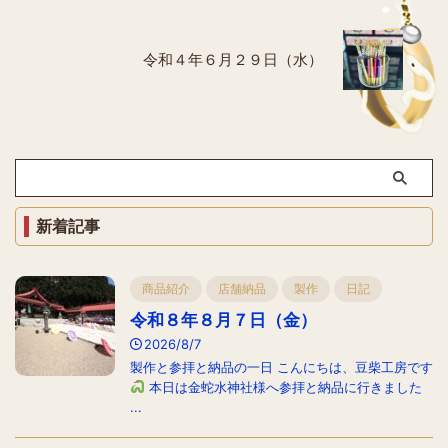
令和４年６月２９日（水）
新着記事
商品紹介
店舗納品
製作
日記
令和８年８月７日（金）
2026/8/7
製作と参拝と納品の一日 こんにちは、豆柴工房です
本日は金蛇水神社様へ参拝と納品に行きました
...