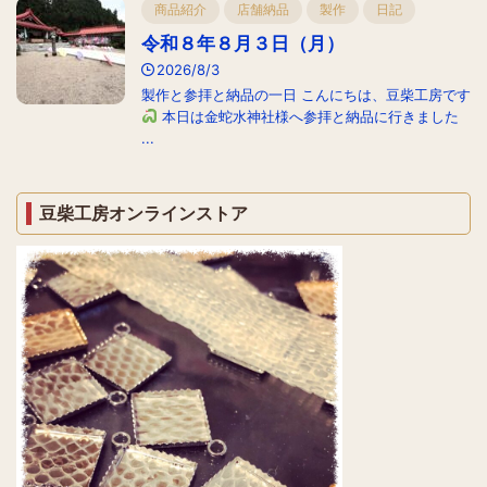
商品紹介
店舗納品
製作
日記
令和８年８月３日（月）
2026/8/3
製作と参拝と納品の一日 こんにちは、豆柴工房です
本日は金蛇水神社様へ参拝と納品に行きました
...
豆柴工房オンラインストア