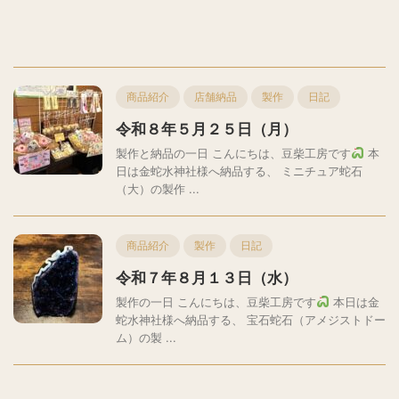
商品紹介
店舗納品
製作
日記
令和８年５月２５日（月）
製作と納品の一日 こんにちは、豆柴工房です
本
日は金蛇水神社様へ納品する、 ミニチュア蛇石
（大）の製作 ...
商品紹介
製作
日記
令和７年８月１３日（水）
製作の一日 こんにちは、豆柴工房です
本日は金
蛇水神社様へ納品する、 宝石蛇石（アメジストドー
ム）の製 ...