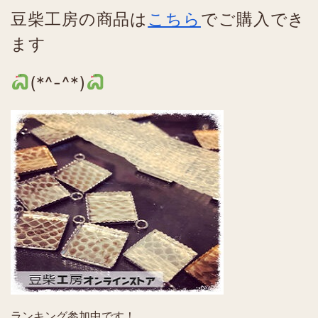
豆柴工房の商品は
こちら
でご購入でき
ます
(*^-^*)
ランキング参加中です！