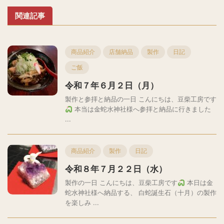
関連記事
商品紹介
店舗納品
製作
日記
ご飯
令和７年６月２日（月）
製作と参拝と納品の一日 こんにちは、豆柴工房です
本当は金蛇水神社様へ参拝と納品に行きました
...
商品紹介
製作
日記
令和８年７月２２日（水）
製作の一日 こんにちは、豆柴工房です
本日は金
蛇水神社様へ納品する、 白蛇誕生石（十月）の製作
を楽しみ ...