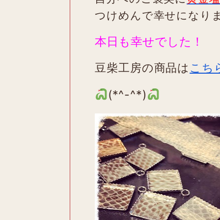
つけめんで幸せになり
本日も幸せでした！
豆柴工房の商品は
こち
(*^-^*)