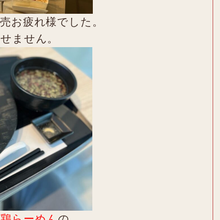
販売お疲れ様でした。
隠せません。
塩鶏らーめん
の、