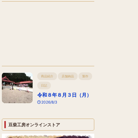
商品紹介
店舗納品
製作
日記
令和８年８月３日（月）
2026/8/3
豆柴工房オンラインストア