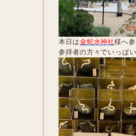
本日は
金蛇水神社
様へ参
参拝者の方々でいっぱ