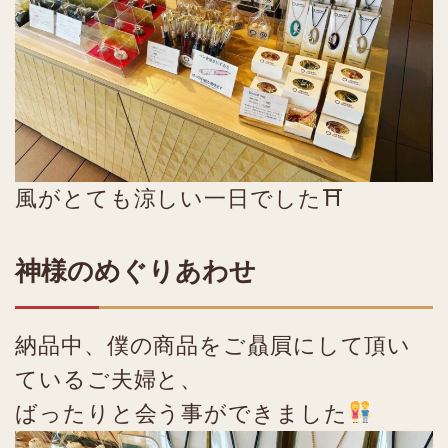
風がとても涼しい一日でした⛩
神様のめぐりあわせ
納品中、僕の商品をご贔屓にして頂い
ているご夫婦と、
ばったりと会う事ができました