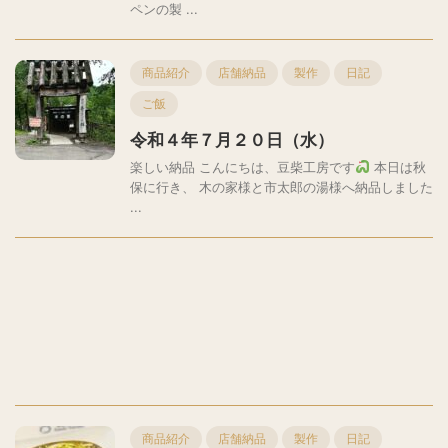
ペンの製 ...
商品紹介
店舗納品
製作
日記
ご飯
令和４年７月２０日（水）
楽しい納品 こんにちは、豆柴工房です
本日は秋
保に行き、 木の家様と市太郎の湯様へ納品しました
...
商品紹介
店舗納品
製作
日記