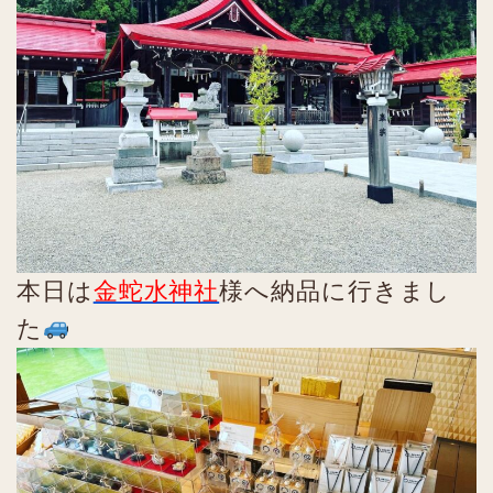
本日は
金蛇水神社
様へ納品に行きまし
た