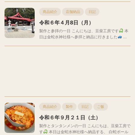
商品紹介
店舗納品
日記
令和６年４月8日（月）
製作と参拝の一日 こんにちは、豆柴工房です
本
日は金蛇水神社様へ参拝と納品に行きました
...
商品紹介
製作
日記
ご飯
令和６年９月２１日（土）
製作とタンタンメンの一日 こんにちは、豆柴工房で
す
本日は金蛇水神社様へ納品する、 白蛇ボール