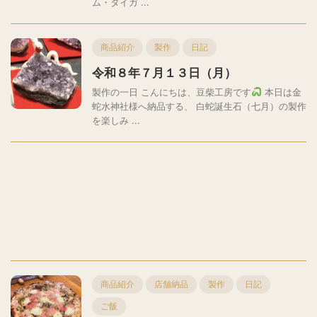
ム・タイガ ...
商品紹介
製作
日記
令和８年７月１３日（月）
製作の一日 こんにちは、豆柴工房です
本日は金
蛇水神社様へ納品する、 白蛇誕生石（七月）の製作
を楽しみ ...
商品紹介
店舗納品
製作
日記
ご飯