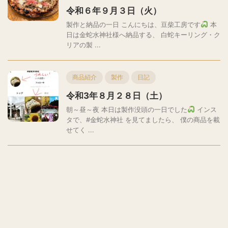
令和６年９月３日（火）
製作と納品の一日 こんにちは、豆柴工房です
本
日は金蛇水神社様へ納品する、 白蛇キーリング・ク
リアの製 ...
商品紹介
製作
日記
令和3年８月２８日（土）
朝～昼～夜 本日は製作没頭の一日でした
インス
タで、#金蛇水神社 を見てましたら、 僕の商品を載
せてく ...