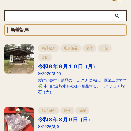
新着記事
商品紹介
店舗納品
製作
日記
ご飯
令和８年８月１０日（月）
2026/8/10
製作と参拝と納品の一日 こんにちは、豆柴工房です
本日は金蛇水神社様へ納品する、 ミニチュア蛇
石（大） ...
商品紹介
製作
日記
令和８年８月９日（日）
2026/8/9