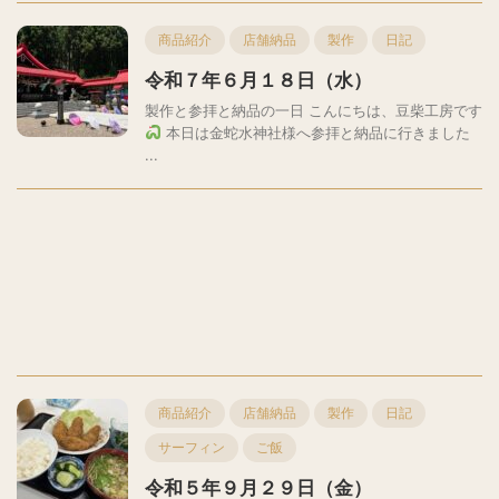
商品紹介
店舗納品
製作
日記
令和７年６月１８日（水）
製作と参拝と納品の一日 こんにちは、豆柴工房です
本日は金蛇水神社様へ参拝と納品に行きました
...
商品紹介
店舗納品
製作
日記
サーフィン
ご飯
令和５年９月２９日（金）