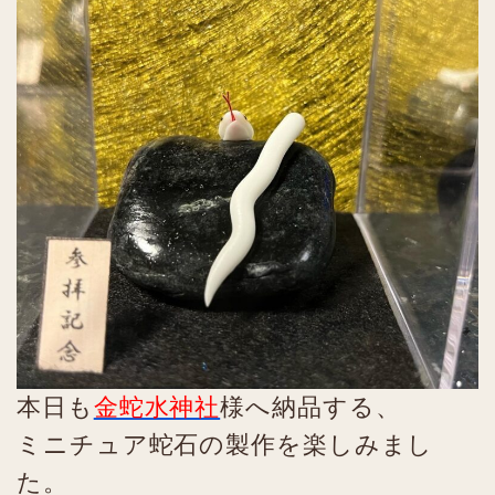
本日も
金蛇水神社
様へ納品する、
ミニチュア蛇石の製作を楽しみまし
た。