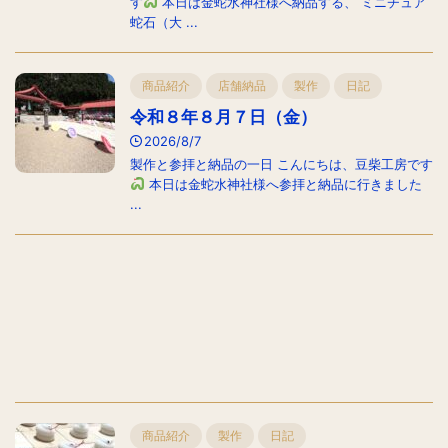
す
本日は金蛇水神社様へ納品する、 ミニチュア
蛇石（大 ...
商品紹介
店舗納品
製作
日記
令和８年８月７日（金）
2026/8/7
製作と参拝と納品の一日 こんにちは、豆柴工房です
本日は金蛇水神社様へ参拝と納品に行きました
...
商品紹介
製作
日記