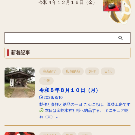
令和４年１２月１６日（金）
新着記事
商品紹介
店舗納品
製作
日記
ご飯
令和８年８月１０日（月）
2026/8/10
製作と参拝と納品の一日 こんにちは、豆柴工房です
本日は金蛇水神社様へ納品する、 ミニチュア蛇
石（大） ...