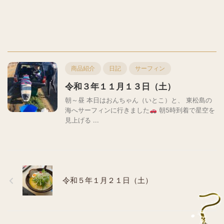
商品紹介
日記
サーフィン
令和３年１１月１３日（土）
朝～昼 本日はおんちゃん（いとこ）と、 東松島の
海へサーフィンに行きました
朝5時到着で星空を
見上げる ...
令和５年１月２１日（土）