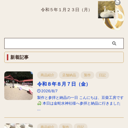
令和５年１月２３日（月）
新着記事
商品紹介
店舗納品
製作
日記
令和８年８月７日（金）
2026/8/7
製作と参拝と納品の一日 こんにちは、豆柴工房です
本日は金蛇水神社様へ参拝と納品に行きました
...
商品紹介
製作
日記