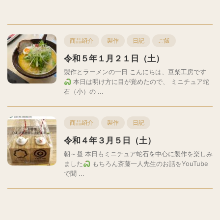
商品紹介
製作
日記
ご飯
令和５年１月２１日（土）
製作とラーメンの一日 こんにちは、豆柴工房です
本日は明け方に目が覚めたので、 ミニチュア蛇
石（小）の ...
商品紹介
製作
日記
令和４年３月５日（土）
朝～昼 本日もミニチュア蛇石を中心に製作を楽しみ
ました
もちろん斎藤一人先生のお話をYouTube
で聞 ...