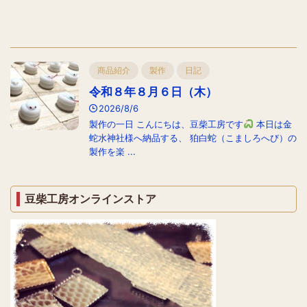
商品紹介
製作
日記
令和８年８月６日（木）
2026/8/6
製作の一日 こんにちは、豆柴工房です
本日は金
蛇水神社様へ納品する、 狛白蛇（こましろへび）の
製作を楽 ...
豆柴工房オンラインストア