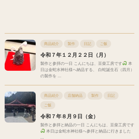
商品紹介
製作
日記
ご飯
令和７年１２月２２日（月）
製作と参拝の一日 こんにちは、豆柴工房です
本
日は金蛇水神社様へ納品する、 白蛇誕生石（四月）
の製作を ...
商品紹介
店舗納品
製作
日記
ご飯
令和７年８月９日（金）
製作と参拝と納品の一日 こんにちは、豆柴工房です
本日は金蛇水神社様へ参拝と納品に行きました
...