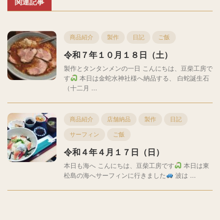
関連記事
商品紹介
製作
日記
ご飯
令和７年１０月１８日（土）
製作とタンタンメンの一日 こんにちは、豆柴工房で
す
本日は金蛇水神社様へ納品する、 白蛇誕生石
（十二月 ...
商品紹介
店舗納品
製作
日記
サーフィン
ご飯
令和４年４月１７日（日）
本日も海へ こんにちは、豆柴工房です
本日は東
松島の海へサーフィンに行きました
波は ...