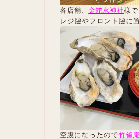
各店舗、
金蛇水神社
様で
レジ脇やフロント脇に
空腹になったので
竹雀