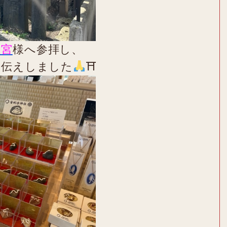
社宮
様へ参拝し、
お伝えしました
⛩