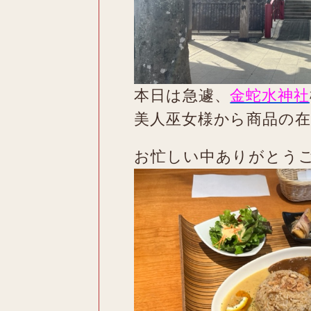
本日は急遽、
金蛇水神社
美人巫女様から商品の
お忙しい中ありがとう