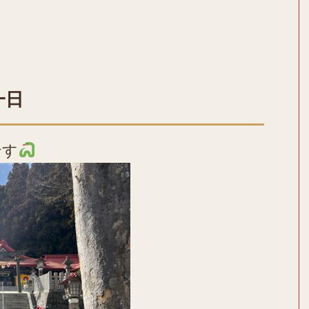
一日
です