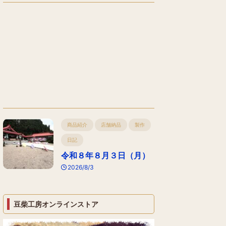
商品紹介
店舗納品
製作
日記
令和８年８月３日（月）
2026/8/3
豆柴工房オンラインストア