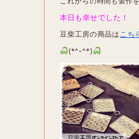
これからの時間も製作
本日も幸せでした！
豆柴工房の商品は
こち
(*^-^*)