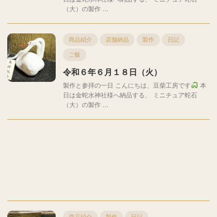
（大）の製作 ...
商品紹介
店舗納品
製作
日記
ご飯
令和６年６月１８日（火）
製作と参拝の一日 こんにちは、豆柴工房です
本
日は金蛇水神社様へ納品する、 ミニチュア蛇石
（大）の製作 ...
商品紹介
製作
日記