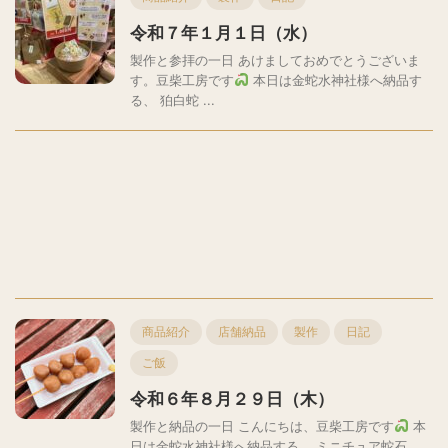
令和７年１月１日（水）
製作と参拝の一日 あけましておめでとうございま
す。豆柴工房です
本日は金蛇水神社様へ納品す
る、 狛白蛇 ...
商品紹介
店舗納品
製作
日記
ご飯
令和６年８月２９日（木）
製作と納品の一日 こんにちは、豆柴工房です
本
日は金蛇水神社様へ納品する、 ミニチュア蛇石