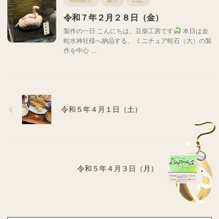
令和７年２月２８日（金）
製作の一日 こんにちは、豆柴工房です
本日は金
蛇水神社様へ納品する、 ミニチュア蛇石（大）の製
作を中心 ...
令和５年４月１日（土）
令和５年４月３日（月）