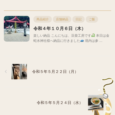
商品紹介
店舗納品
日記
ご飯
令和４年１０月６日（木）
楽しい納品 こんにちは、豆柴工房です
本日は金
蛇水神社様へ納品に行きました
境内は参 ...
令和５年５月２２日（月）
令和５年５月２４日（水）