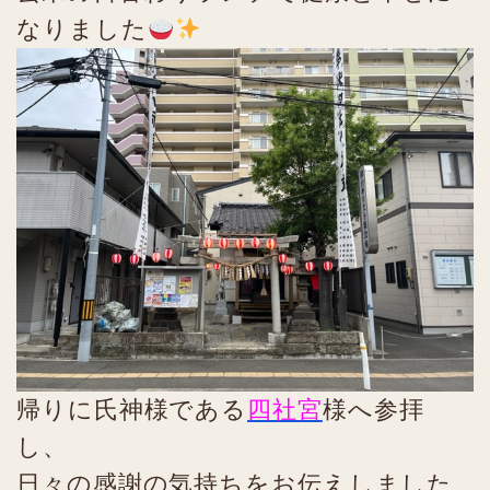
なりました
帰りに氏神様である
四社宮
様へ参拝
し、
日々の感謝の気持ちをお伝えしました