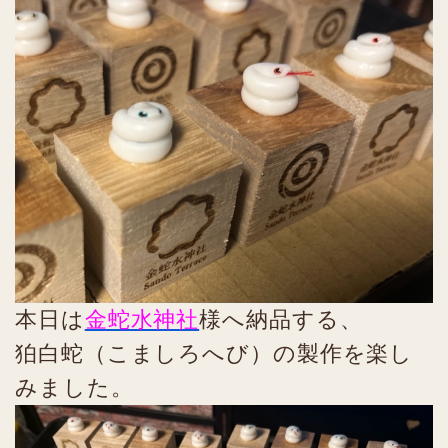
本日は
金蛇水神社
様へ納品する、
狛白蛇（こましろへび）の製作を楽し
みました。