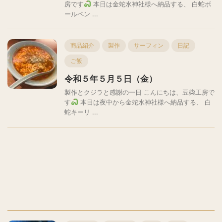
房です
本日は金蛇水神社様へ納品する、 白蛇ボ
ールペン ...
商品紹介
製作
サーフィン
日記
ご飯
令和５年５月５日（金）
製作とクジラと感謝の一日 こんにちは、豆柴工房で
す
本日は夜中から金蛇水神社様へ納品する、 白
蛇キーリ ...