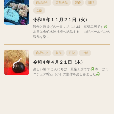
商品紹介
店舗納品
製作
日記
ご飯
令和５年１１月２１日（火）
製作と唐揚げの一日 こんにちは、豆柴工房です
本日は金蛇水神社様へ納品する、 白蛇ボールペンの
製作を楽 ...
商品紹介
製作
日記
ご飯
令和４年４月２１日（木）
楽しい製作 こんにちは、豆柴工房です
本日はミ
ニチュア蛇石（小）の製作を楽しみました
...