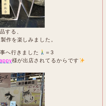
品する、
の製作を楽しみました。
催事へ行きました
＝3
appy
様が出店されてるからです