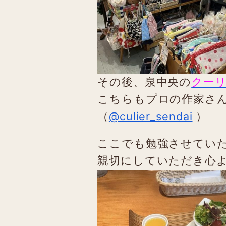
その後、泉中央の
クー
こちらもプロの作家さ
（
@culier_sendai
）
ここでも勉強させてい
親切にしていただき心