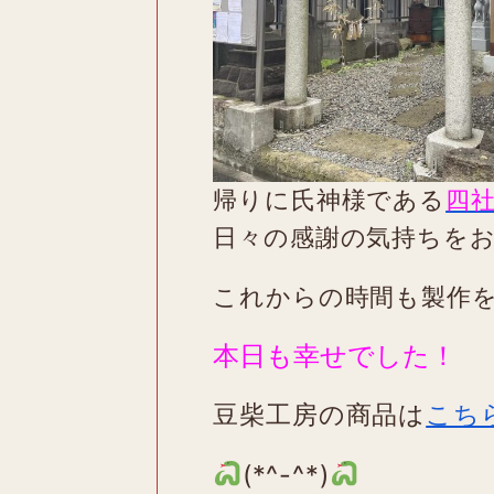
帰りに氏神様である
四
日々の感謝の気持ちを
これからの時間も製作
本日も幸せでした！
豆柴工房の商品は
こち
(*^-^*)