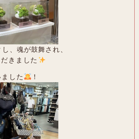
クし、魂が鼓舞され、
ただきました
いました
！