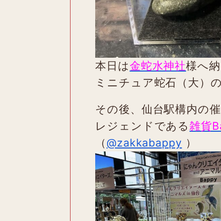
本日は
金蛇水神社
様へ納
ミニチュア蛇石（大）
その後、仙台駅構内の
レジェンドである
雑貨B
（
@zakkabappy
）