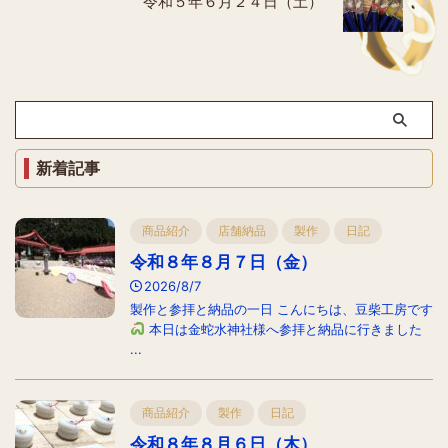
令和５年６月２４日（土）
新着記事
商品紹介
店舗納品
製作
日記
令和８年８月７日（金）
2026/8/7
製作と参拝と納品の一日 こんにちは、豆柴工房です
本日は金蛇水神社様へ参拝と納品に行きました
...
商品紹介
製作
日記
令和８年８月６日（木）