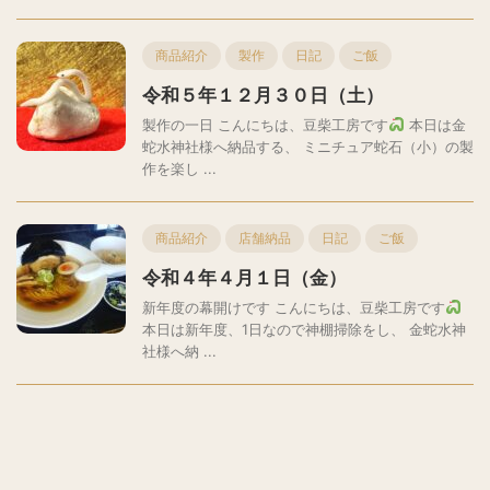
商品紹介
製作
日記
ご飯
令和５年１２月３０日（土）
製作の一日 こんにちは、豆柴工房です
本日は金
蛇水神社様へ納品する、 ミニチュア蛇石（小）の製
作を楽し ...
商品紹介
店舗納品
日記
ご飯
令和４年４月１日（金）
新年度の幕開けです こんにちは、豆柴工房です
本日は新年度、1日なので神棚掃除をし、 金蛇水神
社様へ納 ...