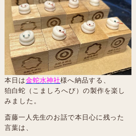
本日は
金蛇水神社
様へ納品する、
狛白蛇（こましろへび）の製作を楽し
みました。
斎藤一人先生のお話で本日心に残った
言葉は、