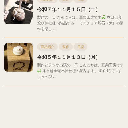
令和７年１１月１５日（土）
製作の一日 こんにちは、豆柴工房です
本日は金
蛇水神社様へ納品する、 ミニチュア蛇石（大）の製
作を楽し ...
商品紹介
製作
日記
令和５年１１月１３日（月）
製作とラジオ出演の一日 こんにちは、豆柴工房です
本日は金蛇水神社様へ納品する、 狛白蛇（こま
しろへび ...