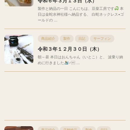
令和６年３月１３日（水）
製作と納品の一日 こんにちは、豆柴工房です
本
日は金蛇水神社様へ納品する、 白蛇ネックレス•ゴ
ールドの ...
商品紹介
製作
日記
サーフィン
令和３年１２月３０日（木）
朝～昼 本日はおんちゃん（いとこ）と、 波乗り納
めに行きました
‍♂ ...
商品紹介
店舗納品
製作
日記