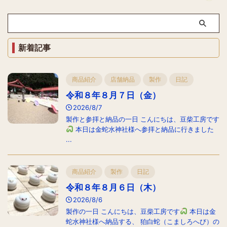
新着記事
商品紹介
店舗納品
製作
日記
令和８年８月７日（金）
2026/8/7
製作と参拝と納品の一日 こんにちは、豆柴工房です
本日は金蛇水神社様へ参拝と納品に行きました
...
商品紹介
製作
日記
令和８年８月６日（木）
2026/8/6
製作の一日 こんにちは、豆柴工房です
本日は金
蛇水神社様へ納品する、 狛白蛇（こましろへび）の