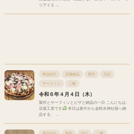
リアイエ ...
商品紹介
店舗納品
製作
日記
サーフィン
ご飯
令和６年４月４日（木）
製作とサーフィンとピザと納品の一日 こんにちは、
豆柴工房です
本日は夜中から金蛇水神社様へ納
品する、 ...
商品紹介
製作
日記
ご飯