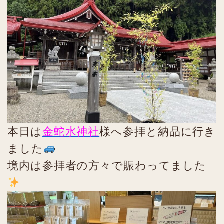
本日は
金蛇水神社
様へ参拝と納品に行き
ました
境内は参拝者の方々で賑わってました