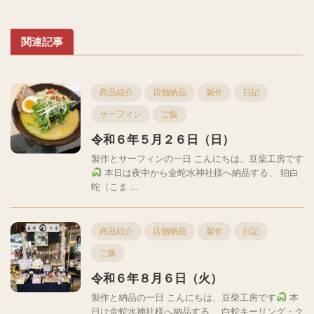
関連記事
商品紹介
店舗納品
製作
日記
サーフィン
ご飯
令和６年５月２６日（日）
製作とサーフィンの一日 こんにちは、豆柴工房です
本日は夜中から金蛇水神社様へ納品する、 狛白
蛇（こま ...
商品紹介
店舗納品
製作
日記
ご飯
令和６年８月６日（火）
製作と納品の一日 こんにちは、豆柴工房です
本
日は金蛇水神社様へ納品する、 白蛇キーリング・ク