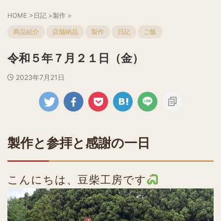
HOME
>
日記
>
製作
>
商品紹介
店舗納品
製作
日記
ご飯
令和５年７月２１日（金）
2023年7月21日
製作と参拝と感謝の一日
こんにちは、豆柴工房です