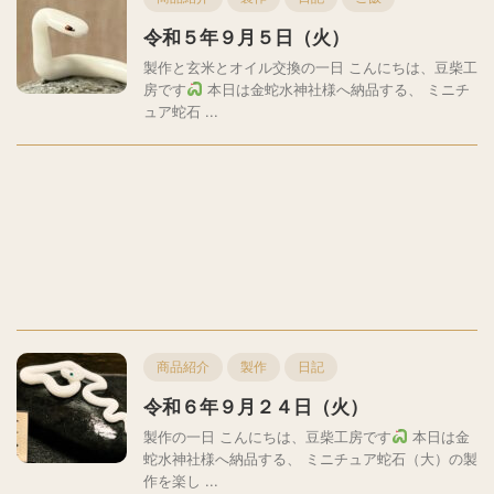
令和５年９月５日（火）
製作と玄米とオイル交換の一日 こんにちは、豆柴工
房です
本日は金蛇水神社様へ納品する、 ミニチ
ュア蛇石 ...
商品紹介
製作
日記
令和６年９月２４日（火）
製作の一日 こんにちは、豆柴工房です
本日は金
蛇水神社様へ納品する、 ミニチュア蛇石（大）の製
作を楽し ...