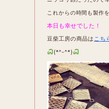
これからの時間も製作
本日も幸せでした！
豆柴工房の商品は
こち
(*^-^*)