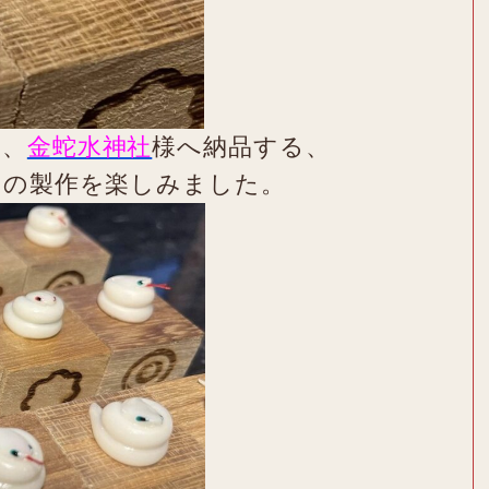
ず、
金蛇水神社
様へ納品する、
）の製作を楽しみました。