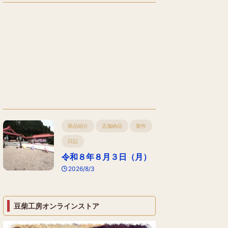
商品紹介
店舗納品
製作
日記
令和８年８月３日（月）
2026/8/3
豆柴工房オンラインストア