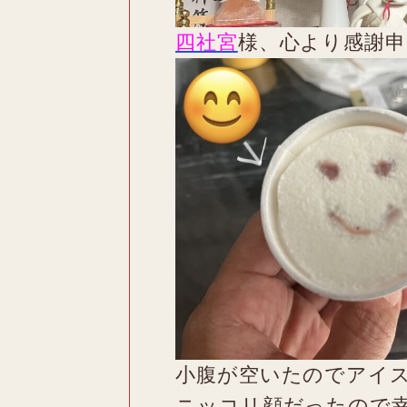
四社宮
様、心より感謝
小腹が空いたのでアイ
ニッコリ顔だったので