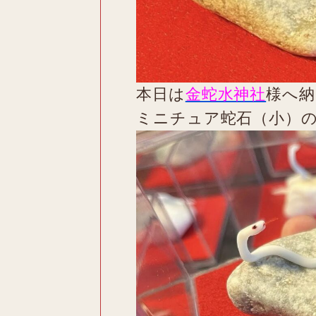
本日は
金蛇水神社
様へ納
ミニチュア蛇石（小）