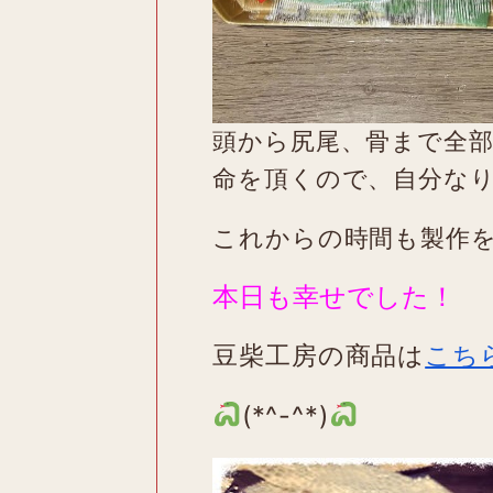
頭から尻尾、骨まで全
命を頂くので、自分な
これからの時間も製作
本日も幸せでした！
豆柴工房の商品は
こち
(*^-^*)