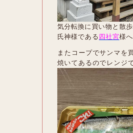
気分転換に買い物と散
氏神様である
四社宮
様
またコープでサンマを
焼いてあるのでレンジ