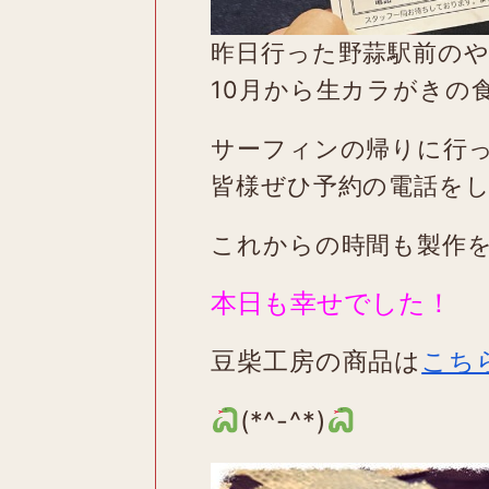
昨日行った野蒜駅前の
10月から生カラがきの
サーフィンの帰りに行
皆様ぜひ予約の電話を
これからの時間も製作
本日も幸せでした！
豆柴工房の商品は
こち
(*^-^*)