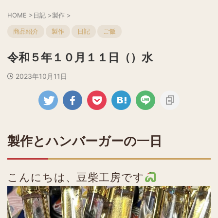
HOME
>
日記
>
製作
>
商品紹介
製作
日記
ご飯
令和５年１０月１１日（）水
2023年10月11日
製作とハンバーガーの一日
こんにちは、豆柴工房です