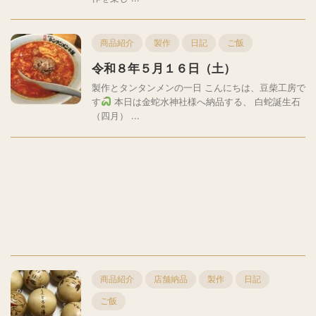
商品紹介
製作
日記
ご飯
令和８年５月１６日（土）
製作とタンタンメンの一日 こんにちは、豆柴工房で
す
本日は金蛇水神社様へ納品する、 白蛇誕生石
（四月） ...
商品紹介
店舗納品
製作
日記
ご飯