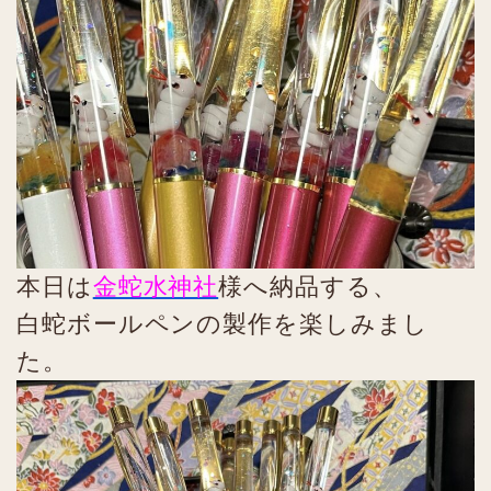
本日は
金蛇水神社
様へ納品する、
白蛇ボールペンの製作を楽しみまし
た。