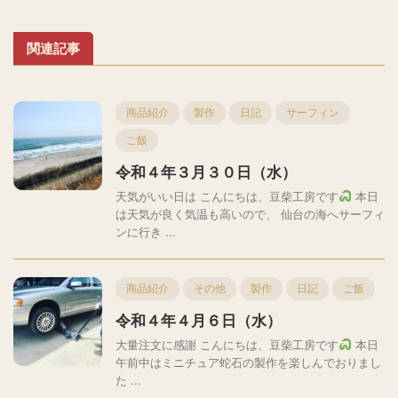
関連記事
商品紹介
製作
日記
サーフィン
ご飯
令和４年３月３０日（水）
天気がいい日は こんにちは、豆柴工房です
本日
は天気が良く気温も高いので、 仙台の海へサーフィ
ンに行き ...
商品紹介
その他
製作
日記
ご飯
令和４年４月６日（水）
大量注文に感謝 こんにちは、豆柴工房です
本日
午前中はミニチュア蛇石の製作を楽しんでおりまし
た ...