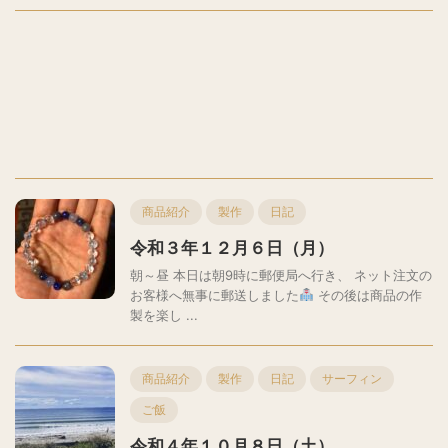
商品紹介
製作
日記
令和３年１２月６日（月）
朝～昼 本日は朝9時に郵便局へ行き、 ネット注文の
お客様へ無事に郵送しました
その後は商品の作
製を楽し ...
商品紹介
製作
日記
サーフィン
ご飯
令和４年１０月８日（土）