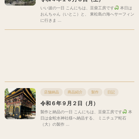
いい波の一日 こんにちは、豆柴工房です
本日は
おんちゃん（いとこ）と、 東松島の海へサーフィン
に行きま ...
店舗納品
商品紹介
製作
日記
令和６年９月２日（月）
製作と納品の一日 こんにちは、豆柴工房です
本
日は金蛇水神社様へ納品する、 ミニチュア蛇石
（大）の製作 ...