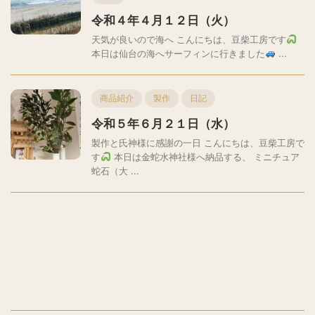
令和４年４月１２日（火）
天気が良いので海へ こんにちは、豆柴工房です
本日は仙台の海へサーフィンに行きました
...
商品紹介
製作
日記
令和５年６月２１日（水）
製作と氏神様に感謝の一日 こんにちは、豆柴工房で
す
本日は金蛇水神社様へ納品する、 ミニチュア
蛇石（大 ...