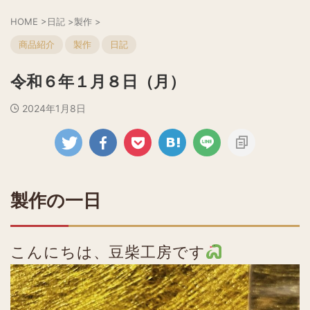
HOME
>
日記
>
製作
>
商品紹介
製作
日記
令和６年１月８日（月）
2024年1月8日
製作の一日
こんにちは、豆柴工房です