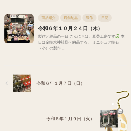
商品紹介
店舗納品
製作
日記
令和６年１０月２４日（木）
製作と納品の一日 こんにちは、豆柴工房です
本
日は金蛇水神社様へ納品する、 ミニチュア蛇石
（小）の製作 ...
令和６年１月７日（日）
令和６年１月９日（火）