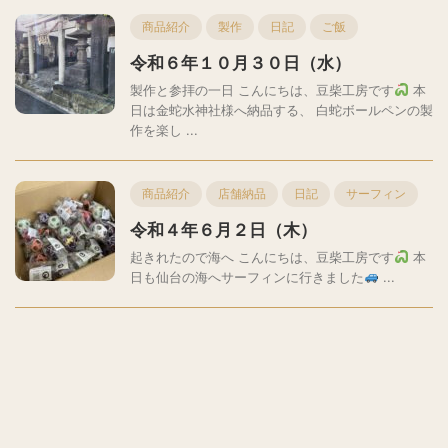
商品紹介
製作
日記
ご飯
令和６年１０月３０日（水）
製作と参拝の一日 こんにちは、豆柴工房です
本
日は金蛇水神社様へ納品する、 白蛇ボールペンの製
作を楽し ...
商品紹介
店舗納品
日記
サーフィン
令和４年６月２日（木）
起きれたので海へ こんにちは、豆柴工房です
本
日も仙台の海へサーフィンに行きました
...